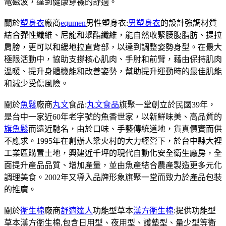
電磁波，達到健康穿襪的舒適。
關於
塑身衣
廠商
equmen
男性塑身衣:
男塑身衣
的設計強調材質
結合彈性纖維、尼龍和聚酯纖維，能自然收緊腰腹脂肪、提拉
肩膀，更可以和緩地拉直背部，以達到調整姿勢身型。在最大
極限活動中，協助支撐核心肌肉、手肘和前臂，藉由保持肌肉
溫暖、提升身體機能和改善姿勢，幫助提升運動時的最佳肌能
和減少受傷風險。
關於
魚鬆
廠商
丸文
食品:
丸文食品
旗聚一堂創立於民國39年，
是台中一家近60年老字號的魚香世家，以新鮮味美、高品質的
旗魚鬆
而遠近馳名，由於口味、手藝傳統道地，貨真價實而供
不應求。1995年在創辦人梁火村的大力經營下，於台中縣大裡
工業區購置土地，興建近千坪的現代自動化安全衛生廠房，全
面提升產品品質、增加產量，並由魚產結合農產製造更多元化
調理美食。2002年又導入品牌形象旗聚一堂而致力於產品包裝
的推廣。
關於
衛生棉
廠商
舒適達人
功能型草本
漢方衛生棉
:提供功能型
草本漢方衛生棉,包含日用型、夜用型、護墊型、量少型等衛