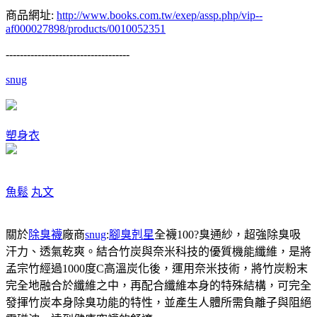
商品網址:
http://www.books.com.tw/exep/assp.php/vip--
af000027898/products/0010052351
-----------------------------------
snug
塑身衣
魚鬆
丸文
關於
除臭襪
廠商
snug
:
腳臭剋星
全襪100?臭通紗，超強除臭吸
汗力、透氣乾爽。結合竹炭與奈米科技的優質機能纖維，是將
孟宗竹經過1000度C高溫炭化後，運用奈米技術，將竹炭粉末
完全地融合於纖維之中，再配合纖維本身的特殊結構，可完全
發揮竹炭本身除臭功能的特性，並產生人體所需負離子與阻絕