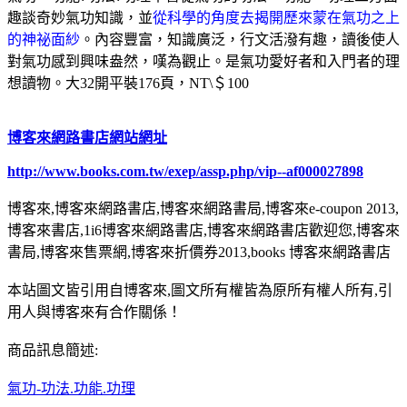
趣談奇妙氣功知識，並
從科學的角度去揭開歷來蒙在氣功之上
的神祕面紗
。內容豐富，知識廣泛，行文活潑有趣，讀後使人
對氣功感到興味盎然，嘆為觀止。是氣功愛好者和入門者的理
想讀物。大32開平裝176頁，NT\＄100
博客來網路書店網站網址
http://www.books.com.tw/exep/assp.php/vip--af000027898
博客來,博客來網路書店,博客來網路書局,博客來e-coupon 2013,
博客來書店,1i6博客來網路書店,博客來網路書店歡迎您,博客來
書局,博客來售票網,博客來折價券2013,books 博客來網路書店
本站圖文皆引用自博客來,圖文所有權皆為原所有權人所有,引
用人與博客來有合作關係！
商品訊息簡述:
氣功-功法.功能.功理