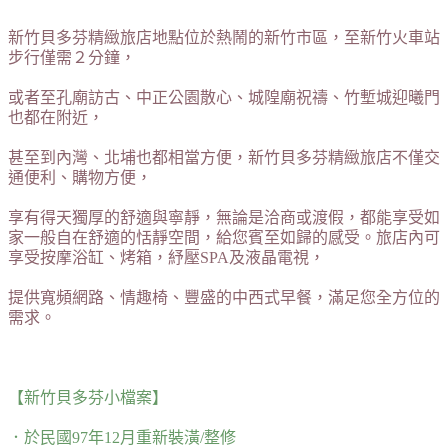
新竹貝多芬精緻旅店地點位於熱鬧的新竹市區，至新竹火車站
步行僅需２分鐘，
或者至孔廟訪古、中正公園散心、城隍廟祝禱、竹塹城迎曦門
也都在附近，
甚至到內灣、北埔也都相當方便，新竹貝多芬精緻旅店不僅交
通便利、購物方便，
享有得天獨厚的舒適與寧靜，無論是洽商或渡假，都能享受如
家一般自在舒適的恬靜空間，給您賓至如歸的感受。旅店內可
享受按摩浴缸、烤箱，紓壓SPA及液晶電視，
提供寬頻網路、情趣椅、豐盛的中西式早餐，滿足您全方位的
需求。
【新竹貝多芬小檔案】
．於民國97年12月重新裝潢/整修