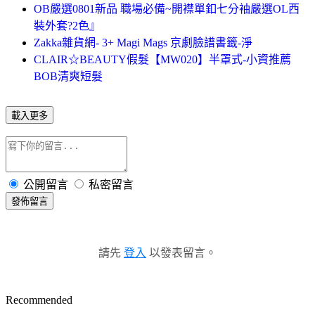
OB嚴選0801新品 職場必備~開襟單釦七分袖嚴選OL西
裝外套?2色』
Zakka雜貨網- 3+ Magi Mags 京劇臉譜書籤-淨
CLAIR☆BEAUTY假髮【MW020】半罩式-小資推薦
BOB清爽短髮
載入更多
公開留言
私密留言
發佈留言
請先
登入
以發表留言。
Recommended